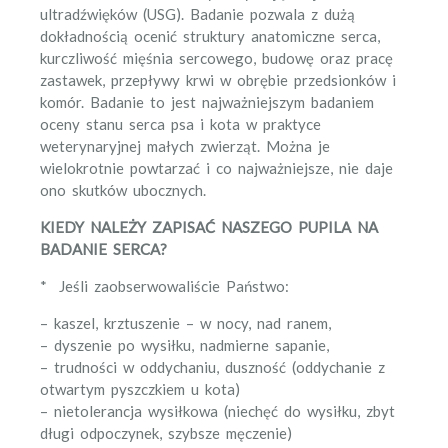
ultradźwięków (USG). Badanie pozwala z dużą
dokładnością ocenić struktury anatomiczne serca,
kurczliwość mięśnia sercowego, budowę oraz pracę
zastawek, przepływy krwi w obrębie przedsionków i
komór. Badanie to jest najważniejszym badaniem
oceny stanu serca psa i kota w praktyce
weterynaryjnej małych zwierząt. Można je
wielokrotnie powtarzać i co najważniejsze, nie daje
ono skutków ubocznych.
KIEDY NALEŻY ZAPISAĆ NASZEGO PUPILA NA
BADANIE SERCA?
* Jeśli zaobserwowaliście Państwo:
– kaszel, krztuszenie – w nocy, nad ranem,
– dyszenie po wysiłku, nadmierne sapanie,
– trudności w oddychaniu, duszność (oddychanie z
otwartym pyszczkiem u kota)
– nietolerancja wysiłkowa (niechęć do wysiłku, zbyt
długi odpoczynek, szybsze męczenie)