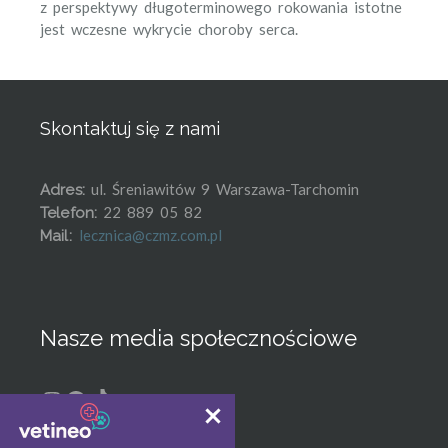
z perspektywy długoterminowego rokowania istotne
jest wczesne wykrycie choroby serca.
Skontaktuj się z nami
ul. Śreniawitów 9 Warszawa-Tarchomin
Adres:
22 889 05 82
Telefon:
lecznica@czmz.com.pl
Mail:
Nasze media społecznościowe
Instagram
Facebook
TikTok