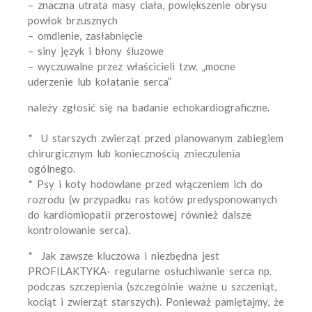
– znaczna utrata masy ciała, powiększenie obrysu
powłok brzusznych
– omdlenie, zasłabnięcie
– siny język i błony śluzowe
– wyczuwalne przez właścicieli tzw. „mocne
uderzenie lub kołatanie serca”
należy zgłosić się na badanie echokardiograficzne.
* U starszych zwierząt przed planowanym zabiegiem
chirurgicznym lub koniecznością znieczulenia
ogólnego.
* Psy i koty hodowlane przed włączeniem ich do
rozrodu (w przypadku ras kotów predysponowanych
do kardiomiopatii przerostowej również dalsze
kontrolowanie serca).
* Jak zawsze kluczowa i niezbędna jest
PROFILAKTYKA- regularne osłuchiwanie serca np.
podczas szczepienia (szczególnie ważne u szczeniąt,
kociąt i zwierząt starszych). Ponieważ pamiętajmy, że