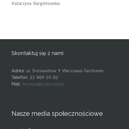
Katarzyna Bargiełowska.
Skontaktuj się z nami
ul. Śreniawitów 9 Warszawa-Tarchomin
Adres:
22 889 05 82
Telefon:
lecznica@czmz.com.pl
Mail:
Nasze media społecznościowe