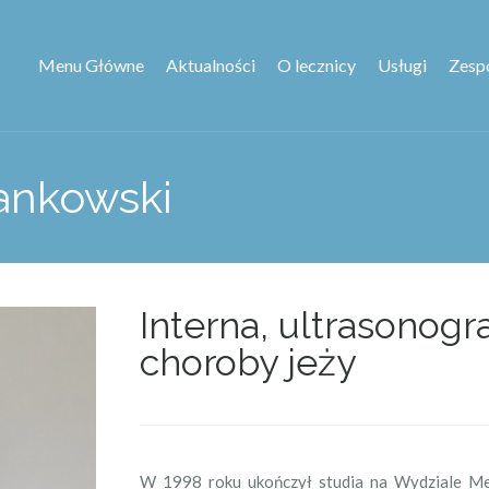
Menu Główne
Aktualności
O lecznicy
Usługi
Zesp
Jankowski
Interna, ultrasonogra
choroby jeży
W 1998 roku ukończył studia na Wydziale 