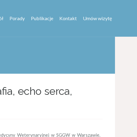
ół
Porady
Publikacje
Kontakt
Umów wizytę
fia, echo serca,
Medycyny Weterynaryjnej w SGGW w Warszawie.