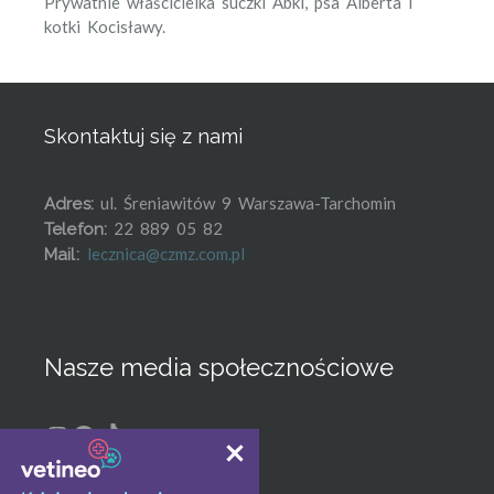
Prywatnie właścicielka suczki Abki, psa Alberta i
kotki Kocisławy.
Skontaktuj się z nami
ul. Śreniawitów 9 Warszawa-Tarchomin
Adres:
22 889 05 82
Telefon:
lecznica@czmz.com.pl
Mail:
Nasze media społecznościowe
Instagram
Facebook
TikTok