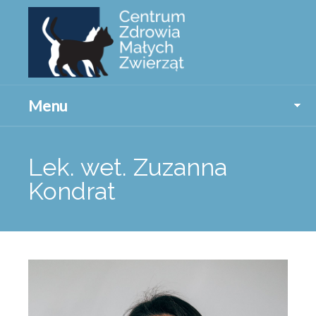
Menu
Lek. wet. Zuzanna
Kondrat